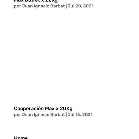
por
Juan Ignacio Barbat
|
Jul 20, 2021
Cooperación Max x 20Kg
por
Juan Ignacio Barbat
|
Jul 15, 2021
Home