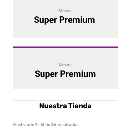
Alimento
Super Premium
Alimento
Super Premium
Nuestra Tienda
Ordenado
Mostrando 9–16 de 56 resultados