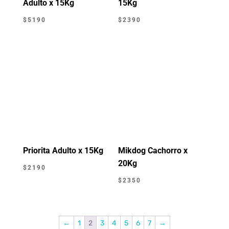
Adulto x 15Kg
15Kg
$
5190
$
2390
Priorita Adulto x 15Kg
Mikdog Cachorro x
20Kg
$
2190
$
2350
←
1
2
3
4
5
6
7
→