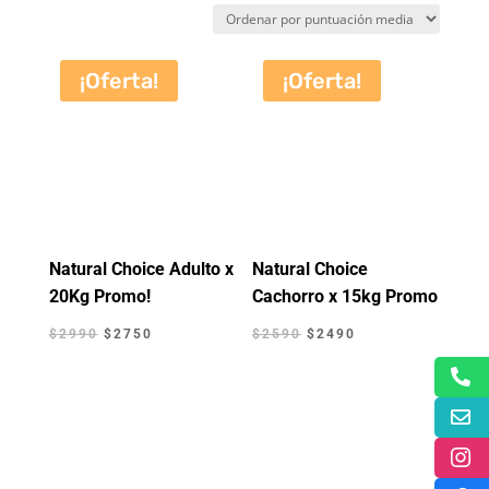
por
puntuación
media
¡Oferta!
¡Oferta!
Natural Choice Adulto x
Natural Choice
20Kg Promo!
Cachorro x 15kg Promo
El
El
El
El
$
2990
$
2750
$
2590
$
2490
precio
precio
precio
precio
original
actual
original
actual
era:
es:
era:
es:
$2990.
$2750.
$2590.
$2490.