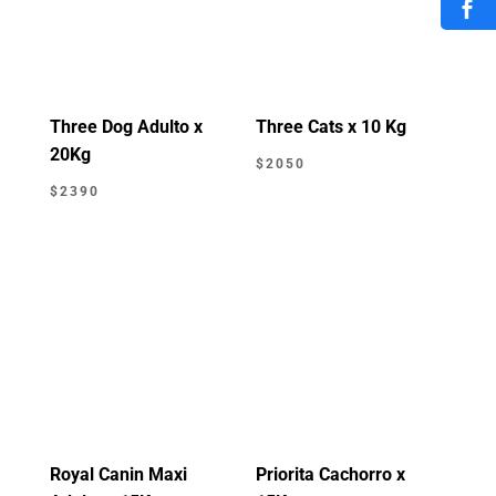
Three Dog Adulto x
Three Cats x 10 Kg
20Kg
$
2050
$
2390
Royal Canin Maxi
Priorita Cachorro x